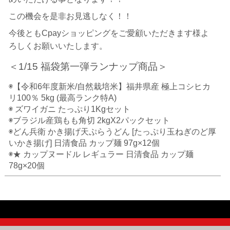
この機会を是非お見逃しなく！！
今後ともCpayショッピングをご愛顧いただきます様よ
ろしくお願いいたします。
＜1/15 福袋第一弾ランナップ商品＞
◉【令和6年度新米/自然栽培米】福井県産 極上コシヒカ
リ100％ 5kg (最高ランク特A)
◉ ズワイガニ たっぷり1Kgセット
◉ブラジル産鶏もも角切 2kgX2パックセット
◉どん兵衛 かき揚げ天ぷらうどん [たっぷり玉ねぎのど厚
いかき揚げ] 日清食品 カップ麺 97g×12個
◉★ カップヌードル レギュラー 日清食品 カップ麺
78g×20個